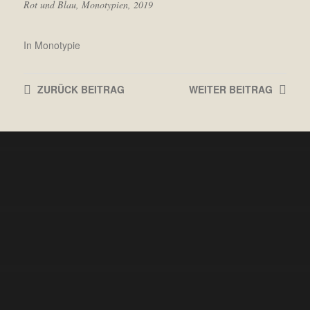
Rot und Blau, Monotypien, 2019
In
Monotypie
ZURÜCK
BEITRAG
WEITER
BEITRAG